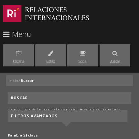
RELACIONES
INTERNACIONALES
Menu
Idioma
Estilo
Social
Buscar
Inicio
/
Buscar
BUSCAR
Los resultados de las búsquedas se mostrarán debajo del formulario.
FILTROS AVANZADOS
Palabra(s) clave