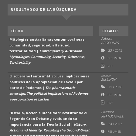
RESULTADOS DE LA BÚSQUEDA
TÍTULO
DETALLES
Fabrice
Mitologías australianas contemporáneas:
ARGOUNÈS
comunidad, seguridad, alteridad,
23
/
2013
territorialidad |
Contemporary Australian
Mythologies: Community, Security, Otherness,
RESUMEN
Territoriality
PDF
Emmy
El soberano fantasmático: Las implicaciones
EKLUNDH
políticas de la apropiación de Laclau por
31
/
2016
parte de Podemos |
The phantasmatic
sovereign: The political implications of Podemos
RESUMEN
appropriation of Laclau
PDF
Friedrich
Historia, Acción e identidad: Revisitando el
KRATOCHWILL
Segundo Gran Debate y evaluando su
24
/
2013
importancia para la Teoría Social |
History,
Action and Identity: Revisiting the ‘Second’ Great
RESUMEN
Debate and Assessing its Importance for Social