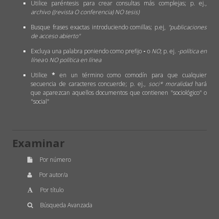
Utilice paréntesis para crear consultas más complejas; p. ej.,
archivo ((revista O conferencia) NO tesis)
Busque frases exactas introduciendo comillas; p.ej,
"publicaciones
de acceso abierto"
Excluya una palabra poniendo como prefijo
-
o
NO
; p. ej.
-política en
línea
o
NO política en línea
Utilice
*
en un término como comodín para que cualquier
secuencia de caracteres concuerde; p. ej.,
soci* moralidad
hará
que aparezcan aquellos documentos que contienen "sociológico" o
"social"
Examinar
Por número
Por autor/a
Por título
Búsqueda Avanzada