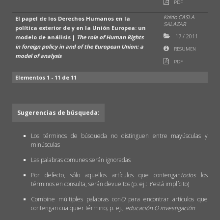
PDF
Koldo CASLA
El papel de los Derechos Humanos en la
SALAZAR
política exterior de y en la Unión Europea: un
17
/
2011
modelo de análisis |
The role of Human Rights
in foreign policy in and of the European Union: a
RESUMEN
model of analysis
PDF
Elementos 1 - 11 de 11
Sugerencias de búsqueda:
Los términos de búsqueda no distinguen entre mayúsculas y
minúsculas
Las palabras comunes serán ignoradas
Por defecto, sólo aquellos artículos que contengan
todos
los
términos en consulta, serán devueltos (p. ej.:
Y
está implícito)
Combine múltiples palabras con
O
para encontrar artículos que
contengan cualquier término; p. ej.,
educación O investigación