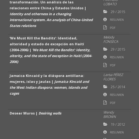
transformación. Un análisis de las
LOBATO
relaciones entre China y Estados Unidos |
29
/
2015
Identity and otherness in a changing
international system. An analysis of China-United
RESUMEN
States relations
PDF
Melody
‘We Must Kill the Bandits’: Identidad,
FONSECA
alteridad y estado de excepción en Haití
29
/
2015
(2004-2006) |
‘We Must Kill the Bandits’: Identity,
alterity, and the state of exception in Haiti (2004-
RESUMEN
2006)
PDF
Larisa PÉREZ
Jamaica Kincaid y la diáspora antillana:
FLORES
mujeres, islas y jaulas |
Jamaica Kincaid and
25
/
2014
the West Indian diaspora: women, islands and
cages
RESUMEN
PDF
Wendy
Desear Muros |
Desiring walls
BROWN
19
/
2012
RESUMEN