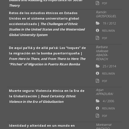
PDF
Theory
Ramón
Retos de los estudios étnicos en Estados
GROSFOGUEL
Unidos en el sistema universitario global
19
/
2012
occidentalizado |
The Challenges of Ethnic
Studies in the United States and the Westernized
RESUMEN
Global University System
PDF
Barbara
De aquí pa’llá y de allá pa’cá: Los “toques” de
Idalissee
la migración en la bomba puertorriqueña |
ABADÍA-
From Here to There, and From There to Here: The
REXACH
“Pitches” of Migration in Puerto Rican Bomba
25
/
2014
RESUMEN
PDF
Arjun
Muerte segura: Violencia étnica en la Era de
APPADURAI
la Globalización |
Dead Certainty: Ethnic
4
/
2006
Violence in the Era of Globalization
RESUMEN
PDF
Montserrat
Identidad y alteridad en un mundo en
PINTADO