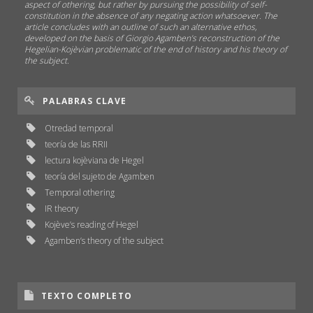
aspect of othering, but rather by pursuing the possibility of self-
constitution in the absence of any negating action whatsoever. The
article concludes with an outline of such an alternative ethos,
developed on the basis of Giorgio Agamben’s reconstruction of the
Hegelian-Kojèvian problematic of the end of history and his theory of
the subject.
PALABRAS CLAVE
Otredad temporal
teoría de las RRII
lectura kojèviana de Hegel
teoría del sujeto de Agamben
Temporal othering
IR theory
Kojève’s reading of Hegel
Agamben’s theory of the subject
TEXTO COMPLETO