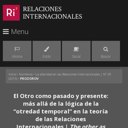
RELACIONES
INTERNACIONALES
Menu
Idioma
Estilo
Social
Buscar
Inicio
•
Números
•
La alteridad en las Relaciones Internacionales | Nº 29
(2015)
•
PROZOROV
El Otro como pasado y presente:
más allá de la lógica de la
“otredad temporal” en la teoría
de las Relaciones
Internacionales |
The other as