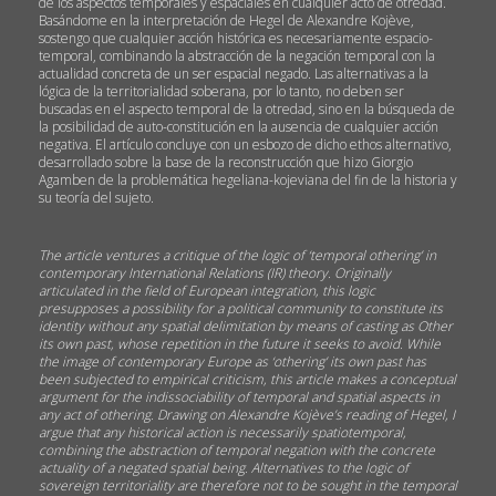
de los aspectos temporales y espaciales en cualquier acto de otredad.
Basándome en la interpretación de Hegel de Alexandre Kojève,
sostengo que cualquier acción histórica es necesariamente espacio-
temporal, combinando la abstracción de la negación temporal con la
actualidad concreta de un ser espacial negado. Las alternativas a la
lógica de la territorialidad soberana, por lo tanto, no deben ser
buscadas en el aspecto temporal de la otredad, sino en la búsqueda de
la posibilidad de auto-constitución en la ausencia de cualquier acción
negativa. El artículo concluye con un esbozo de dicho ethos alternativo,
desarrollado sobre la base de la reconstrucción que hizo Giorgio
Agamben de la problemática hegeliana-kojeviana del fin de la historia y
su teoría del sujeto.
The article ventures a critique of the logic of ‘temporal othering’ in
contemporary International Relations (IR) theory. Originally
articulated in the field of European integration, this logic
presupposes a possibility for a political community to constitute its
identity without any spatial delimitation by means of casting as Other
its own past, whose repetition in the future it seeks to avoid. While
the image of contemporary Europe as ‘othering’ its own past has
been subjected to empirical criticism, this article makes a conceptual
argument for the indissociability of temporal and spatial aspects in
any act of othering. Drawing on Alexandre Kojève’s reading of Hegel, I
argue that any historical action is necessarily spatiotemporal,
combining the abstraction of temporal negation with the concrete
actuality of a negated spatial being. Alternatives to the logic of
sovereign territoriality are therefore not to be sought in the temporal