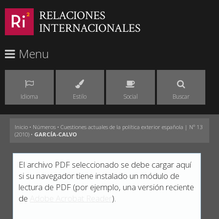
RELACIONES
INTERNACIONALES
Menu
Idioma
Estilo
Social
Buscar
Inicio
•
Números
•
Cuestiones actuales de la política exterior española | Nº 13
(2010)
•
GARCÍA-CALVO
El archivo PDF seleccionado se debe cargar aquí
si su navegador tiene instalado un módulo de
lectura de PDF (por ejemplo, una versión reciente
de
Adobe Acrobat Reader
).