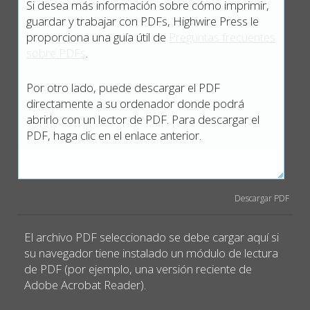
Si desea más información sobre cómo imprimir,
guardar y trabajar con PDFs, Highwire Press le
proporciona una guía útil de
Preguntas frecuentes
sobre PDFs
.
Por otro lado, puede descargar el PDF
directamente a su ordenador donde podrá
abrirlo con un lector de PDF. Para descargar el
PDF, haga clic en el enlace anterior.
Descargar PDF
El archivo PDF seleccionado se debe cargar aquí si
su navegador tiene instalado un módulo de lectura
de PDF (por ejemplo, una versión reciente de
Adobe Acrobat Reader).