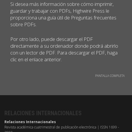
Si desea más información sobre cómo imprimir,
guardar y trabajar con PDFs, Highwire Press le
proporciona una guía útil de Preguntas frecuentes
sobre PDFs.
Por otro lado, puede descargar el PDF
directamente a su ordenador donde podrá abrirlo
con un lector de PDF. Para descargar el PDF, haga
clic en el enlace anterior.
PANTALLA COMPLETA
RELACIONES INTERNACIONALES
Relaciones Internacionales
Revista académica cuatrimestral de publicación electrónica | ISSN 1699 -