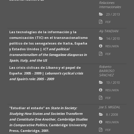
Relaciones
Internacionales
23
/
2013
PDF
Aly TANDIAN
Las tecnologías de la información y la
comunicación (TIC) en el transnacionalismo
14
/
2010
político de los senegaleses de Italia, España
RESUMEN
y Estados Unidos |
ICT and political
PDF
transnationalism of the Senegalese diasporas in
Spain, Italy, and the US
Roberto
Las crisis cíclicas de Líbano y el papel de
BARROSO
España: 2005 - 2009 |
Lebanon’s cyclical crisis
SÁNCHEZ
and Spain’s role: 2005 - 2009
13
/
2010
RESUMEN
PDF
Joe S. MIGDAL
"Estudiar el estado" en
State in Society:
Studying How States and Societies Transform
8
/
2008
and Constitute One Another, Cambridge Studies
RESUMEN
in Comparative Politics
, Cambridge University
PDF
Press, Cambridge, 2001.