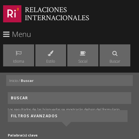
RELACIONES
INTERNACIONALES
Menu
Idioma
Estilo
Social
Buscar
Inicio
/
Buscar
BUSCAR
Los resultados de las búsquedas se mostrarán debajo del formulario.
FILTROS AVANZADOS
Palabra(s) clave