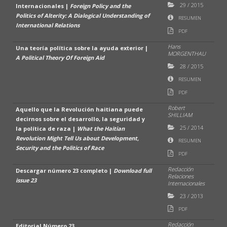
29
/
2015
Internacionales |
Foreign Policy and the
Politics of Alterity: A Dialogical Understanding of
RESUMEN
International Relations
PDF
Hans
Una teoría política sobre la ayuda exterior |
MORGENTHAU
A Political Theory Of Foreign Aid
28
/
2015
RESUMEN
PDF
Robert
Aquello que la Revolución haitiana puede
SHILLIAM
decirnos sobre el desarrollo, la seguridad y
25
/
2014
la política de raza |
What the Haitian
Revolution Might Tell Us about Development,
RESUMEN
Security and the Politics of Race
PDF
Redacción
Descargar número 23 completo |
Download full
Relaciones
issue 23
Internacionales
23
/
2013
PDF
Redacción
Editorial Número 23