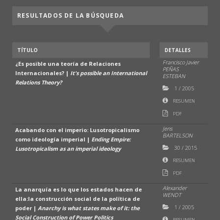
RESULTADOS DE LA BÚSQUEDA
TÍTULO
DETALLES
Francisco Javier
¿Es posible una teoría de Relaciones
PEÑAS
Internacionales? |
It's possible an International
ESTEBAN
Relations Theory?
1
/
2005
RESUMEN
PDF
Jens
Acabando con el imperio: Lusotropicalismo
BARTELSON
como ideología imperial |
Ending Empire:
30
/
2015
Lusotropicalism as an imperial ideology
RESUMEN
PDF
Alexander
La anarquía es lo que los estados hacen de
WENDT
ella:la construcción social de la política de
1
/
2005
poder |
Anarchy is what states make of it: the
Social Construction of Power Politics
RESUMEN