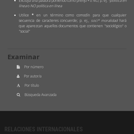
Excluya una palabra poniendo como prefijo
-
o
NO
; p. ej.
-política en
línea
o
NO política en línea
Utilice
*
en un término como comodín para que cualquier
secuencia de caracteres concuerde; p. ej.,
soci* moralidad
hará
que aparezcan aquellos documentos que contienen "sociológico" o
"social"
Examinar
Por número
Por autor/a
Por título
Búsqueda Avanzada
RELACIONES INTERNACIONALES