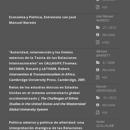
PDF
José Manuel
Economía y Política, Entrevista con José
NAREDO
Manuel Naredo
21
/
2012
RESUMEN
HTML
Michael
"Autoridad, intervención y los límites
BARNETT
externos de la Teoría de las Relaciones
8
/
2008
Internacionales" en CALLAGHY,Thomas;
KASSMIR, Ronald y LATHAM, Robert,
RESUMEN
Intervention & Transnationalism in Africa,
PDF
Cambridge University Press, Cambridge, 2001.
Ramón
Retos de los estudios étnicos en Estados
GROSFOGUEL
Unidos en el sistema universitario global
19
/
2012
occidentalizado |
The Challenges of Ethnic
Studies in the United States and the Westernized
RESUMEN
Global University System
PDF
Xavier
Política exterior y política de alteridad: una
GUILLAUME
interpretación dialógica de las Relaciones