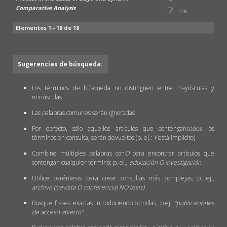
Comparative Analysis
PDF
Elementos 1 - 18 de 18
Sugerencias de búsqueda:
Los términos de búsqueda no distinguen entre mayúsculas y
minúsculas
Las palabras comunes serán ignoradas
Por defecto, sólo aquellos artículos que contengan
todos
los
términos en consulta, serán devueltos (p. ej.:
Y
está implícito)
Combine múltiples palabras con
O
para encontrar artículos que
contengan cualquier término; p. ej.,
educación O investigación
Utilice paréntesis para crear consultas más complejas; p. ej.,
archivo ((revista O conferencia) NO tesis)
Busque frases exactas introduciendo comillas; p.ej,
"publicaciones
de acceso abierto"