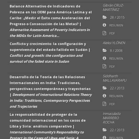
Gibrán CRUZ-
Balance Alternativo de Indicadores de
MARTÍNEZ
Pobreza en los ODM para América Latina y el
28
/
2015
Caribe: ¿Medir el Éxito como Aceleración del
Progreso o Consecución de las Metas? |
RESUMEN
Alternative Assessment of Poverty Indicators in
PDF
the MDGs for Latin America...
Aleksi YLÖNEN
Conflicto y crecimiento: la configuración y
supervivencia del estado fallido en Sudán |
8
/
2008
Conflict and growth: the configuration and
RESUMEN
survival of the failed state in Sudan
PDF
Siddharth
Desarrollo de la Teoría de las Relaciones
MALLAVARAPU
Internacionales en India: Tradiciones,
22
/
2013
perspectivas contemporáneas y trayectorias
|
Development of International Relations Theory
RESUMEN
in India: Traditions, Contemporary Perspectives
PDF
and Trajectories
Inmaculada
La responsabilidad de proteger de la
MARRERO
comunidad internacional en los casos de
ROCHA
Libia y Siria: análisis comparativo |
22
/
2013
International Community’s Responsibility to
Protect in the Cases of Libya and Syria: A
RESUMEN