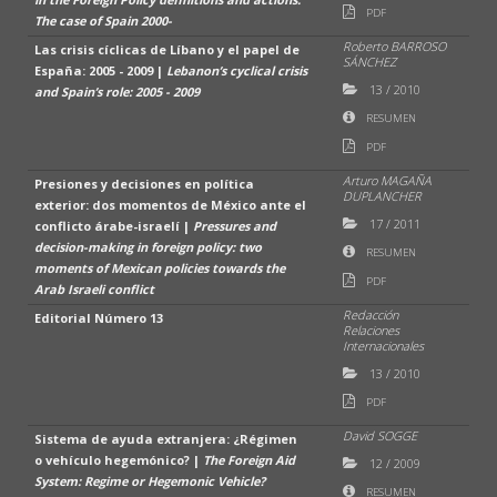
PDF
The case of Spain 2000-
Roberto BARROSO
Las crisis cíclicas de Líbano y el papel de
SÁNCHEZ
España: 2005 - 2009 |
Lebanon’s cyclical crisis
13
/
2010
and Spain’s role: 2005 - 2009
RESUMEN
PDF
Arturo MAGAÑA
Presiones y decisiones en política
DUPLANCHER
exterior: dos momentos de México ante el
17
/
2011
conflicto árabe-israelí |
Pressures and
decision-making in foreign policy: two
RESUMEN
moments of Mexican policies towards the
PDF
Arab Israeli conflict
Redacción
Editorial Número 13
Relaciones
Internacionales
13
/
2010
PDF
David SOGGE
Sistema de ayuda extranjera: ¿Régimen
o vehículo hegemónico? |
The Foreign Aid
12
/
2009
System: Regime or Hegemonic Vehicle?
RESUMEN