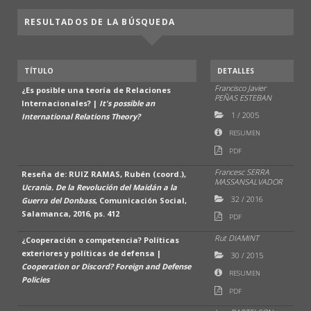
RESULTADOS DE LA BÚSQUEDA
TÍTULO
DETALLES
Francisco Javier
¿Es posible una teoría de Relaciones
PEÑAS ESTEBAN
Internacionales? |
It's possible an
1
/
2005
International Relations Theory?
RESUMEN
PDF
Francesc SERRA
Reseña de: RUIZ RAMAS, Rubén (coord.),
MASSANSALVADOR
Ucrania. De la Revolución del Maidán a la
32
/
2016
Guerra del Donbass
, Comunicación Social,
Salamanca, 2016, ps. 412
PDF
Rut DIAMINT
¿Cooperación o competencia? Políticas
exteriores y políticas de defensa |
30
/
2015
Cooperation or Discord? Foreign and Defense
RESUMEN
Policies
PDF