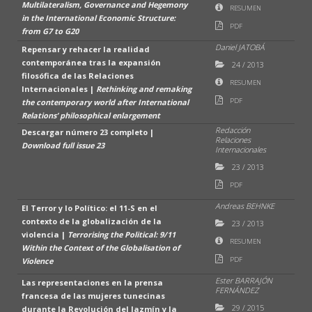
Multilateralism, Governance and Hegemony
RESUMEN
in the International Economic Structure:
PDF
from G7 to G20
Daniel JATOBÁ
Repensar y rehacer la realidad
contemporánea tras la expansión
24
/
2013
filosófica de las Relaciones
RESUMEN
Internacionales |
Rethinking and remaking
PDF
the contemporary world after International
Relations’ philosophical enlargement
Redacción
Descargar número 23 completo |
Relaciones
Download full issue 23
Internacionales
23
/
2013
PDF
Andreas BEHNKE
El Terror y lo Político: el 11-S en el
contexto de la globalización de la
23
/
2013
violencia |
Terrorising the Political: 9/11
RESUMEN
Within the Context of the Globalisation of
PDF
Violence
Ester BARRAJÓN
Las representaciones en la prensa
FERNÁNDEZ
francesa de las mujeres tunecinas
29
/
2015
durante la Revolución del Jazmín y la