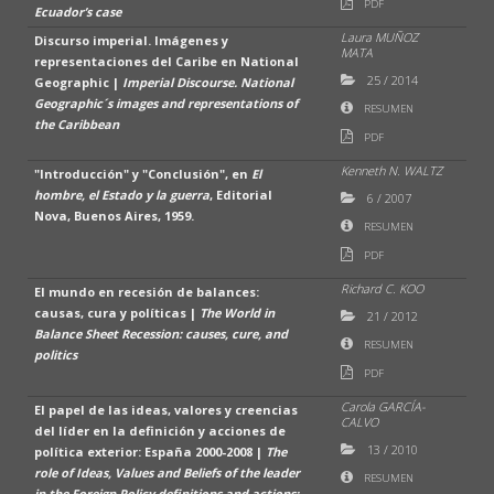
PDF
Ecuador’s case
Laura MUÑOZ
Discurso imperial. Imágenes y
MATA
representaciones del Caribe en National
25
/
2014
Geographic |
Imperial Discourse. National
Geographic´s images and representations of
RESUMEN
the Caribbean
PDF
Kenneth N. WALTZ
"Introducción" y "Conclusión", en
El
hombre, el Estado y la guerra
, Editorial
6
/
2007
Nova, Buenos Aires, 1959.
RESUMEN
PDF
Richard C. KOO
El mundo en recesión de balances:
causas, cura y políticas |
The World in
21
/
2012
Balance Sheet Recession: causes, cure, and
RESUMEN
politics
PDF
Carola GARCÍA-
El papel de las ideas, valores y creencias
CALVO
del líder en la definición y acciones de
13
/
2010
política exterior: España 2000-2008 |
The
role of Ideas, Values and Beliefs of the leader
RESUMEN
in the Foreign Policy definitions and actions: