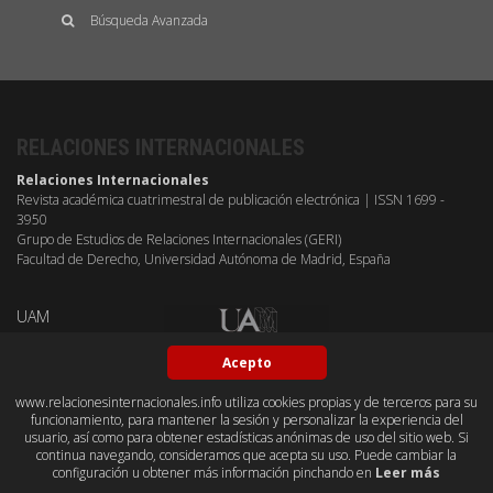
Búsqueda Avanzada
RELACIONES INTERNACIONALES
Relaciones Internacionales
Revista académica cuatrimestral de publicación electrónica | ISSN 1699 -
3950
Grupo de Estudios de Relaciones Internacionales (GERI)
Facultad de Derecho, Universidad Autónoma de Madrid, España
UAM
Acepto
www.relacionesinternacionales.info utiliza cookies propias y de terceros para su
funcionamiento, para mantener la sesión y personalizar la experiencia del
BY-NC-SA
OPEN ACESS
GITHUB
DUBLIN CORE
PKP
usuario, así como para obtener estadísticas anónimas de uso del sitio web. Si
CONTACTO
continua navegando, consideramos que acepta su uso. Puede cambiar la
configuración u obtener más información pinchando en
Leer más