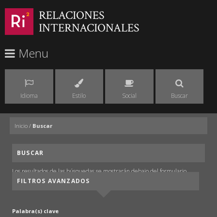
RELACIONES
INTERNACIONALES
Menu
Idioma
Estilo
Social
Buscar
Inicio
/
Buscar
BUSCAR
Los resultados de las búsquedas se mostrarán debajo del formulario.
FILTROS AVANZADOS
Palabra(s) clave