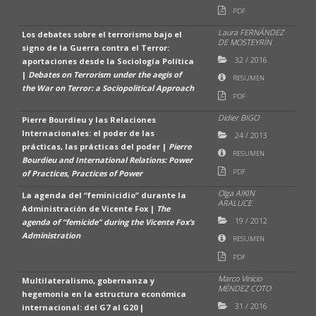
PDF
Laura FERNÁNDEZ
Los debates sobre el terrorismo bajo el
DE MOSTEYRÍN
signo de la Guerra contra el Terror:
32
/
2016
aportaciones desde la Sociología Política
|
Debates on Terrorism under the aegis of
RESUMEN
the War on Terror: a Sociopolitical Approach
PDF
Didier BIGO
Pierre Bourdieu y las Relaciones
Internacionales: el poder de las
24
/
2013
prácticas, las prácticas del poder |
Pierre
RESUMEN
Bourdieu and International Relations: Power
PDF
of Practices, Practices of Power
Olga AIKIN
La agenda del “feminicidio” durante la
ARALUCE
Administración de Vicente Fox |
The
19
/
2012
agenda of “femicide” during the Vicente Fox’s
Administration
RESUMEN
PDF
Marco Vinicio
Multilateralismo, gobernanza y
MÉNDEZ COTO
hegemonía en la estructura económica
31
/
2016
internacional: del G7 al G20 |