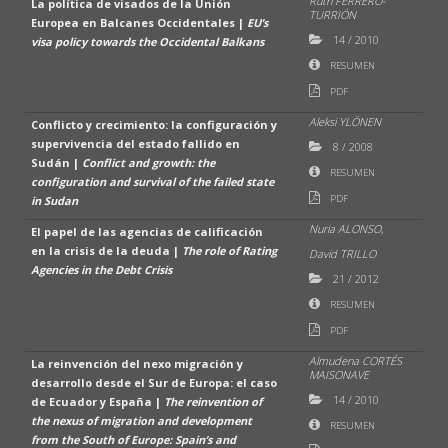
Ruth FERRERO-
La política de visados de la Unión
TURRIÓN
Europea en Balcanes Occidentales |
EU’s
14
/
2010
visa policy towards the Occidental Balkans
RESUMEN
PDF
Aleksi YLÖNEN
Conflicto y crecimiento: la configuración y
supervivencia del estado fallido en
8
/
2008
Sudán |
Conflict and growth: the
RESUMEN
configuration and survival of the failed state
PDF
in Sudan
Nuria ALONSO,
El papel de las agencias de calificación
en la crisis de la deuda |
The role of Rating
David TRILLO
Agencies in the Debt Crisis
21
/
2012
RESUMEN
PDF
Almudena CORTÉS
La reinvención del nexo migración y
MAISONAVE
desarrollo desde el Sur de Europa: el caso
14
/
2010
de Ecuador y España |
The reinvention of
the nexus of migration and development
RESUMEN
from the South of Europe: Spain’s and