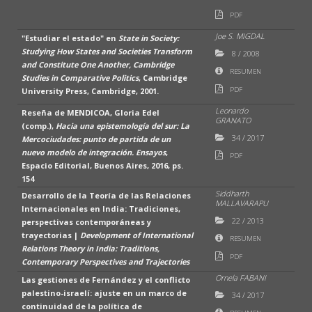
PDF
Joe S. MIGDAL
"Estudiar el estado" en
State in Society:
Studying How States and Societies Transform
8
/
2008
and Constitute One Another, Cambridge
RESUMEN
Studies in Comparative Politics
, Cambridge
PDF
University Press, Cambridge, 2001.
Leonardo
Reseña de MENDICOA, Gloria Edel
GRANATO
(comp.),
Hacia una epistemología del sur: La
34
/
2017
Mercociudades: punto de partida de un
nuevo modelo de integración. Ensayos
,
PDF
Espacio Editorial, Buenos Aires, 2016, ps.
154
Siddharth
Desarrollo de la Teoría de las Relaciones
MALLAVARAPU
Internacionales en India: Tradiciones,
22
/
2013
perspectivas contemporáneas y
trayectorias |
Development of International
RESUMEN
Relations Theory in India: Traditions,
PDF
Contemporary Perspectives and Trajectories
Ornela FABANI
Las gestiones de Fernández y el conflicto
palestino-israelí: ajuste en un marco de
34
/
2017
continuidad de la política de