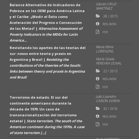
Gibrán CRUZ-
Balance Alternativo de Indicadores de
MARTÍNEZ
Pobreza en los ODM para América Latina
28
/
2015
y el Caribe: ¿Medir el Éxito como
Aceleración del Progreso o Consecución
RESUMEN
de las Metas? |
Alternative Assessment of
PDF
Poverty Indicators in the MDGs for Latin
America...
María Elena
Revisitando los aportes de las teorías del
LORENZINI,
sur: nexos entre teoría y praxis en
María Gisela
Argentina y Brasil |
Revisiting the
PEREYRA DOVAL
contributions of the theories of the South:
22
/
2013
links between theory and praxis in Argentina
and Brazil
RESUMEN
PDF
Julio Lisandro
Terrorismo de estado. El sur del
CAÑÓN VOIRIN
continente americano durante la
32
/
2016
década de 1970. Un caso de
transnacionalización del terrorismo
RESUMEN
estatal |
State terrorism. The south of the
PDF
American continent during the 1970s. A case
of state terrorism [...]