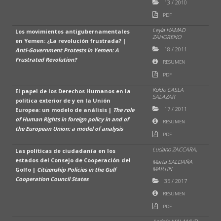
13
/
2010
PDF
Leyla HAMAD
Los movimientos antigubernamentales
ZAHORENO
en Yemen: ¿La revolución frustrada? |
18
/
2011
Anti-Government Protests in Yemen: A
Frustrated Revolution?
RESUMEN
PDF
Koldo CASLA
El papel de los Derechos Humanos en la
SALAZAR
política exterior de y en la Unión
17
/
2011
Europea: un modelo de análisis |
The role
of Human Rights in foreign policy in and of
RESUMEN
the European Union: a model of analysis
PDF
Luciano ZACCARA,
Las políticas de ciudadanía en los
estados del Consejo de Cooperación del
Marta SALDAÑA
MARTIN
Golfo |
Citizenship Policies in the Gulf
Cooperation Council States
35
/
2017
RESUMEN
PDF