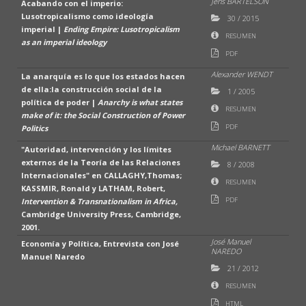
Jens BARTELSON
Acabando con el imperio:
Lusotropicalismo como ideología
30
/
2015
imperial |
Ending Empire: Lusotropicalism
RESUMEN
as an imperial ideology
PDF
Alexander WENDT
La anarquía es lo que los estados hacen
de ella:la construcción social de la
1
/
2005
política de poder |
Anarchy is what states
RESUMEN
make of it: the Social Construction of Power
PDF
Politics
Michael BARNETT
"Autoridad, intervención y los límites
externos de la Teoría de las Relaciones
8
/
2008
Internacionales" en CALLAGHY,Thomas;
RESUMEN
KASSMIR, Ronald y LATHAM, Robert,
PDF
Intervention & Transnationalism in Africa,
Cambridge University Press, Cambridge,
2001.
José Manuel
Economía y Política, Entrevista con José
NAREDO
Manuel Naredo
21
/
2012
RESUMEN
HTML