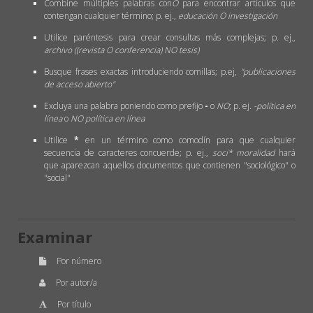
Combine múltiples palabras con
O
para encontrar artículos que
contengan cualquier término; p. ej.,
educación O investigación
Utilice paréntesis para crear consultas más complejas; p. ej.,
archivo ((revista O conferencia) NO tesis)
Busque frases exactas introduciendo comillas; p.ej,
"publicaciones
de acceso abierto"
Excluya una palabra poniendo como prefijo
-
o
NO
; p. ej.
-política en
línea
o
NO política en línea
Utilice
*
en un término como comodín para que cualquier
secuencia de caracteres concuerde; p. ej.,
soci* moralidad
hará
que aparezcan aquellos documentos que contienen "sociológico" o
"social"
Examinar
Por número
Por autor/a
Por título