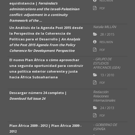
RESUMEN
equidistancia |
Fernández’s
PDF
administrations and the Israeli-Palestinian
conflict: adjustment in a continuity
framework of the ...
Natalia MILLÁN
Un Análisis de la Agenda Post 2015 desde
la Perspectiva de la Coherencia de
28
/
2015
Políticas para el Desarrollo |
An Analysis
RESUMEN
of the Post 2015 Agenda From the Policy
PDF
Coherence for Development Perspective
- GRUPO DE
El nuevo Plan África o cómo aprovechar
ESTUDIOS
una segunda oportunidad para construir
AFRICANOS (GEA)
una política exterior coherente y justa
13
/
2010
hacia África Subsahariana
PDF
Redacción
Descargar número 24 completo |
Relaciones
Download full issue 24
Internacionales
24
/
2013
PDF
- GOBIERNO DE
Plan África 2009 - 2012 | Plan África 2009 -
ESPAÑA
2012