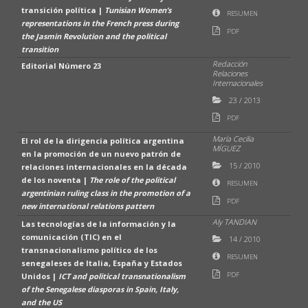
transición política |
Tunisian Women’s
RESUMEN
representations in the French press during
PDF
the Jasmin Revolution and the political
transition
Redacción
Editorial Número 23
Relaciones
Internacionales
23
/
2013
PDF
María Cecilia
El rol de la dirigencia política argentina
MÍGUEZ
en la promoción de un nuevo patrón de
15
/
2010
relaciones internacionales en la década
de los noventa |
The role of the political
RESUMEN
argentinian ruling class in the promotion of a
PDF
new international relations pattern
Aly TANDIAN
Las tecnologías de la información y la
comunicación (TIC) en el
14
/
2010
transnacionalismo político de los
RESUMEN
senegaleses de Italia, España y Estados
PDF
Unidos |
ICT and political transnationalism
of the Senegalese diasporas in Spain, Italy,
and the US