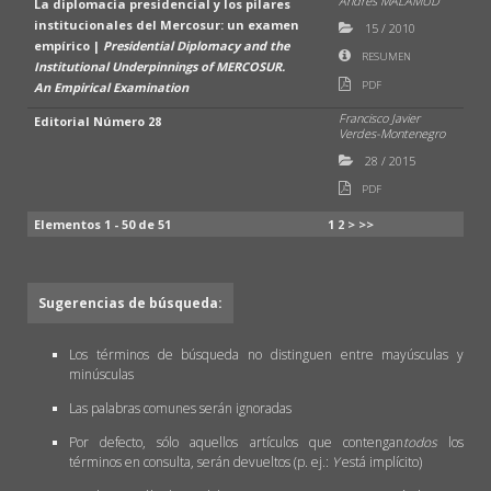
Andrés MALAMUD
La diplomacia presidencial y los pilares
institucionales del Mercosur: un examen
15
/
2010
empírico |
Presidential Diplomacy and the
RESUMEN
Institutional Underpinnings of MERCOSUR.
PDF
An Empirical Examination
Francisco Javier
Editorial Número 28
Verdes-Montenegro
28
/
2015
PDF
Elementos 1 - 50 de 51
1
2
>
>>
Sugerencias de búsqueda:
Los términos de búsqueda no distinguen entre mayúsculas y
minúsculas
Las palabras comunes serán ignoradas
Por defecto, sólo aquellos artículos que contengan
todos
los
términos en consulta, serán devueltos (p. ej.:
Y
está implícito)