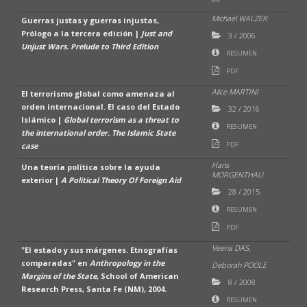
Michael WALZER
Guerras justas y guerras injustas,
Prólogo a la tercera edición |
Just and
3
/
2006
Unjust Wars. Prelude to Third Edition
RESUMEN
PDF
Alice MARTINI
El terrorismo global como amenaza al
orden internacional. El caso del Estado
32
/
2016
Islámico |
Global terrorism as a threat to
RESUMEN
the international order. The Islamic State
PDF
case
Hans
Una teoría política sobre la ayuda
MORGENTHAU
exterior |
A Political Theory Of Foreign Aid
28
/
2015
RESUMEN
PDF
Veena DAS,
"El estado y sus márgenes. Etnografías
comparadas" en
Anthropology in the
Deborah POOLE
Margins of the State
, School of American
8
/
2008
Research Press, Santa Fe (NM), 2004.
RESUMEN