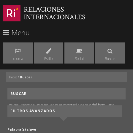
RELACIONES
INTERNACIONALES
Menu
Idioma
Estilo
Social
Buscar
Inicio
/
Buscar
BUSCAR
Los resultados de las búsquedas se mostrarán debajo del formulario.
FILTROS AVANZADOS
Palabra(s) clave