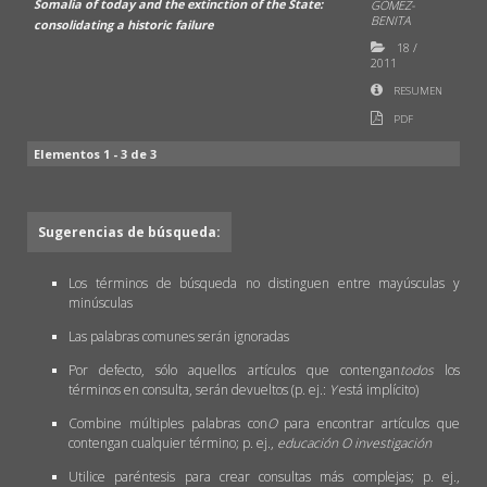
Somalia of today and the extinction of the State:
GÓMEZ-
BENITA
consolidating a historic failure
18
/
2011
RESUMEN
PDF
Elementos 1 - 3 de 3
Sugerencias de búsqueda:
Los términos de búsqueda no distinguen entre mayúsculas y
minúsculas
Las palabras comunes serán ignoradas
Por defecto, sólo aquellos artículos que contengan
todos
los
términos en consulta, serán devueltos (p. ej.:
Y
está implícito)
Combine múltiples palabras con
O
para encontrar artículos que
contengan cualquier término; p. ej.,
educación O investigación
Utilice paréntesis para crear consultas más complejas; p. ej.,