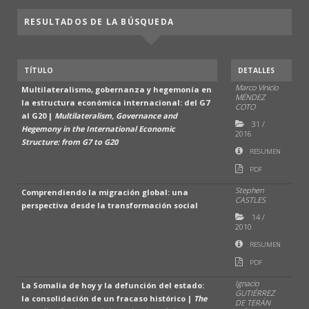
RESULTADOS DE LA BÚSQUEDA
TÍTULO
DETALLES
Marco Vinicio
Multilateralismo, gobernanza y hegemonía en
MÉNDEZ
la estructura económica internacional: del G7
COTO
al G20 |
Multilateralism, Governance and
31
/
Hegemony in the International Economic
2016
Structure: from G7 to G20
RESUMEN
PDF
Stephen
Comprendiendo la migración global: una
CASTLES
perspectiva desde la transformación social
14
/
2010
RESUMEN
PDF
Ignacio
La Somalia de hoy y la defunción del estado:
GUTIÉRREZ
la consolidación de un fracaso histórico |
The
DE TERÁN