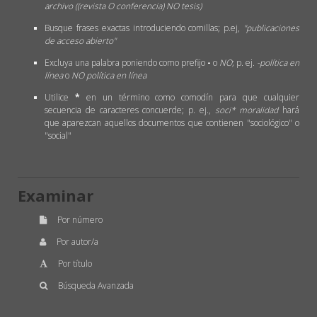
archivo ((revista O conferencia) NO tesis)
Busque frases exactas introduciendo comillas; p.ej,
"publicaciones
de acceso abierto"
Excluya una palabra poniendo como prefijo
-
o
NO
; p. ej.
-política en
línea
o
NO política en línea
Utilice
*
en un término como comodín para que cualquier
secuencia de caracteres concuerde; p. ej.,
soci* moralidad
hará
que aparezcan aquellos documentos que contienen "sociológico" o
"social"
Examinar
Por número
Por autor/a
Por título
Búsqueda Avanzada