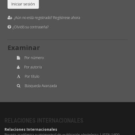
¿Aún no está registrado? Regístrese ahora
¿Olvidó su contraseña?
Examinar
Por número
Por autor/a
Por título
Búsqueda Avanzada
RELACIONES INTERNACIONALES
Relaciones Internacionales
Revista académica cuatrimestral de publicación electrónica | ISSN 1699 -