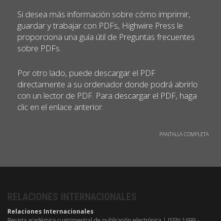
Si desea más información sobre cómo imprimir,
guardar y trabajar con PDFs, Highwire Press le
proporciona una guía útil de Preguntas frecuentes
sobre PDFs.
Por otro lado, puede descargar el PDF
directamente a su ordenador donde podrá abrirlo
con un lector de PDF. Para descargar el PDF, haga
clic en el enlace anterior.
PANTALLA COMPLETA
RELACIONES INTERNACIONALES
Relaciones Internacionales
Revista académica cuatrimestral de publicación electrónica | ISSN 1699 -