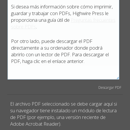
Si desea más información sobre cómo imprimir,
guardar y trabajar con PDFs, Highwire Press le
proporciona una guía útil de
Preguntas frecuentes
sobre PDFs
.
Por otro lado, puede descargar el PDF
directamente a su ordenador donde podrá
abrirlo con un lector de PDF. Para descargar el
PDF, haga clic en el enlace anterior.
Descargar PDF
El archivo PDF seleccionado se debe cargar aquí si
su navegador tiene instalado un módulo de lectura
de PDF (por ejemplo, una versión reciente de
Adobe Acrobat Reader).