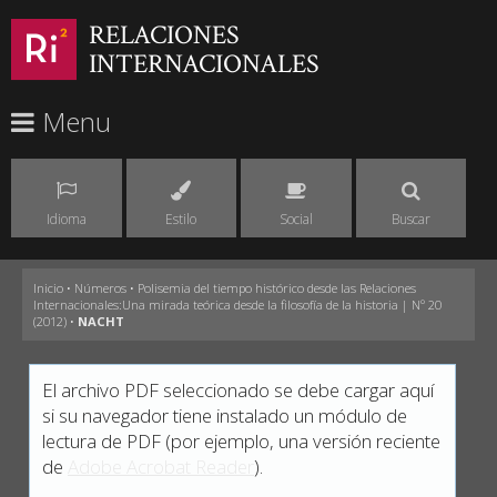
RELACIONES
INTERNACIONALES
Menu
Idioma
Estilo
Social
Buscar
Inicio
•
Números
•
Polisemia del tiempo histórico desde las Relaciones
Internacionales:Una mirada teórica desde la filosofía de la historia | Nº 20
(2012)
•
NACHT
El archivo PDF seleccionado se debe cargar aquí
si su navegador tiene instalado un módulo de
lectura de PDF (por ejemplo, una versión reciente
de
Adobe Acrobat Reader
).