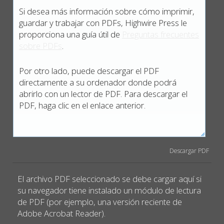
Si desea más información sobre cómo imprimir,
guardar y trabajar con PDFs, Highwire Press le
proporciona una guía útil de
Preguntas frecuentes
sobre PDFs
.
Por otro lado, puede descargar el PDF
directamente a su ordenador donde podrá
abrirlo con un lector de PDF. Para descargar el
PDF, haga clic en el enlace anterior.
Descargar PDF
El archivo PDF seleccionado se debe cargar aquí si
su navegador tiene instalado un módulo de lectura
de PDF (por ejemplo, una versión reciente de
Adobe Acrobat Reader).