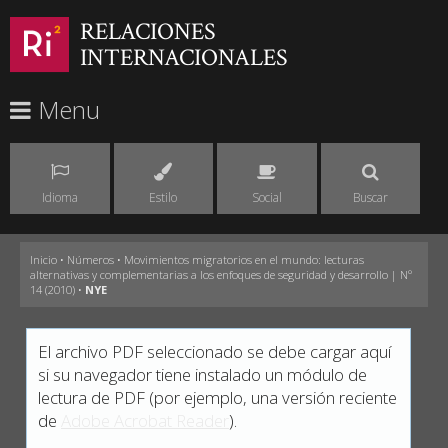
RELACIONES
INTERNACIONALES
Menu
Idioma
Estilo
Social
Buscar
Inicio
•
Números
•
Movimientos migratorios en el mundo: lecturas
alternativas y complementarias a los enfoques de seguridad y desarrollo | Nº
14 (2010)
•
NYE
El archivo PDF seleccionado se debe cargar aquí
si su navegador tiene instalado un módulo de
lectura de PDF (por ejemplo, una versión reciente
de
Adobe Acrobat Reader
).