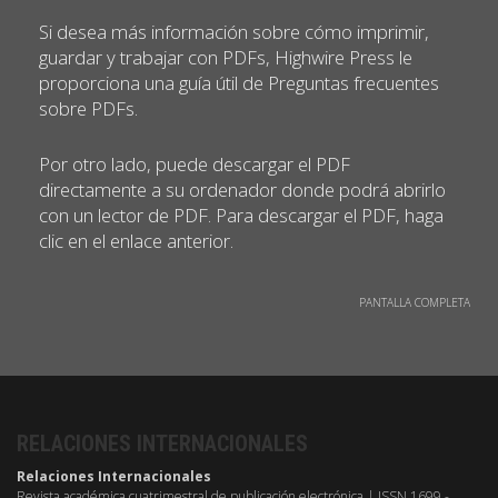
Si desea más información sobre cómo imprimir,
guardar y trabajar con PDFs, Highwire Press le
proporciona una guía útil de Preguntas frecuentes
sobre PDFs.
Por otro lado, puede descargar el PDF
directamente a su ordenador donde podrá abrirlo
con un lector de PDF. Para descargar el PDF, haga
clic en el enlace anterior.
PANTALLA COMPLETA
RELACIONES INTERNACIONALES
Relaciones Internacionales
Revista académica cuatrimestral de publicación electrónica | ISSN 1699 -