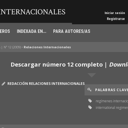
 INTERNACIONALES
Iniciar sesión
Registrarse
EROS
INDEXADA EN...
PARA AUTORES/AS
 | Nº 12 (2009)
•
Relaciones Internacionales
Descargar número 12 completo |
Downlo
REDACCIÓN RELACIONES INTERNACIONALES
PALABRAS CLAV
regímenes internaci
international regime