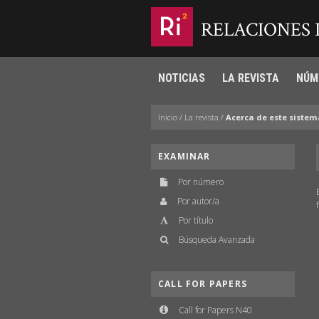
RELACIONES
NOTICIAS
LA REVISTA
NÚM
Inicio
/
La revista
/
Acerca de este sistem
EXAMINAR
Por número
Por autor/a
Por título
Búsqueda Avanzada
CALL FOR PAPERS
Call for Papers N40