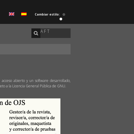
Cambiar estilo:
A F T
 acceso abierto y un software desarrollado,
jeto a la Licencia General Pública de GNU.