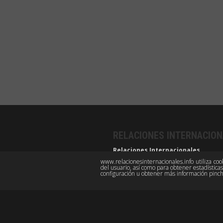
RELACIONES INTERNACIO
Relaciones Internacionales
Revista académica cuatrimestral de publi
www.relacionesinternacionales.info utiliza co
del usuario, así como para obtener estadístic
Grupo de Estudios de Relaciones Internac
configuración u obtener más información pin
Facultad de Derecho, Universidad Autón
BY-NC-SA
OPEN ACESS
GITHUB