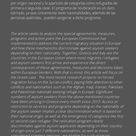
por origen nacional y la aparición de categorías como refugiados de
primera o segunda clase. El programa de reubicación es un claro
ejemplo, ya que únicamente siete nacionalidades, además de las
personas apátridas, pueden acogerse a dicho programa.
The article seeks to analyze the special agreements, measures,
programs and action plans the European Commission has
implemented to address the current migratory situation in Europe
and how these mechanisms discriminate against asylum seekers
depending on their nationality. Together, Greece and Italy are the
countries in the European Union where most migrants / refugees
and asylum seekers first arrive and experience the direct
consequences of these agreements, measures and decisions taken
within European borders. With that in mind, this article will focus on
the Greek case. The most recent research projects on forced
migration focus on the Syrian conflict, paying little attention to other
conflicts and nationalities such as the Afghan, Iraqi, Iranian, Pakistani
and Palestinian nationals seeking refuge in Europe. Significant
numbers of asylum seekers from the above mentioned countries
have been arriving in Greece every month since 2015. Access or
restriction to services and programs depending on the nationality of
the asylum seeker implies a clear discrimination which is based on
their national origin, as well as the emergence of categories like first
or second class refugee. The relocation program clearly
discriminates against asylum applicants depending on their country
of origin since just 7 different nationalities, as well as those
considered stateless persons, are eligible for such program.