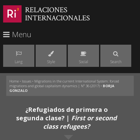
RELACIONES
INTERNACIONALES
Menu
Lang
Style
Social
Search
Home
•
Issues
•
Migrations in the current International System: forced
migrations and global capitalism dynamics | Nº 36 (2017)
•
BORJA
GONZALO
¿Refugiados de primera o
segunda clase? |
First or second
class refugees?