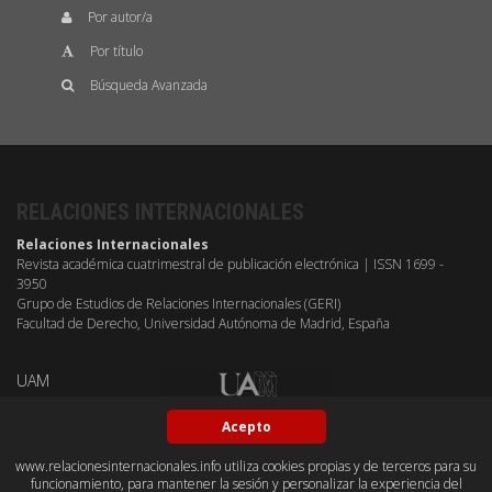
Por autor/a
Por título
Búsqueda Avanzada
RELACIONES INTERNACIONALES
Relaciones Internacionales
Revista académica cuatrimestral de publicación electrónica | ISSN 1699 -
3950
Grupo de Estudios de Relaciones Internacionales (GERI)
Facultad de Derecho, Universidad Autónoma de Madrid, España
UAM
Acepto
www.relacionesinternacionales.info utiliza cookies propias y de terceros para su
funcionamiento, para mantener la sesión y personalizar la experiencia del
BY-NC-SA
OPEN ACESS
GITHUB
DUBLIN CORE
PKP