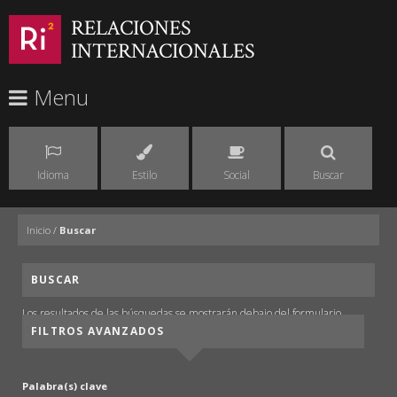
RELACIONES
INTERNACIONALES
Menu
Idioma
Estilo
Social
Buscar
Inicio
/
Buscar
BUSCAR
Los resultados de las búsquedas se mostrarán debajo del formulario.
FILTROS AVANZADOS
Palabra(s) clave