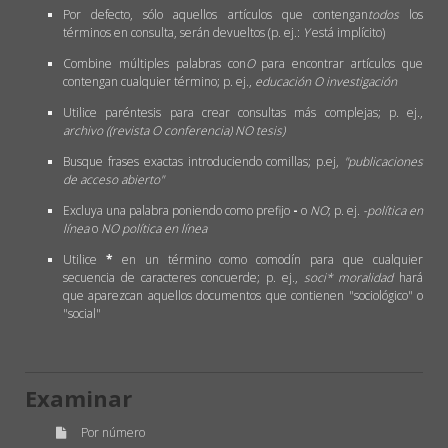
Por defecto, sólo aquellos artículos que contengan
todos
los
términos en consulta, serán devueltos (p. ej.:
Y
está implícito)
Combine múltiples palabras con
O
para encontrar artículos que
contengan cualquier término; p. ej.,
educación O investigación
Utilice paréntesis para crear consultas más complejas; p. ej.,
archivo ((revista O conferencia) NO tesis)
Busque frases exactas introduciendo comillas; p.ej,
"publicaciones
de acceso abierto"
Excluya una palabra poniendo como prefijo
-
o
NO
; p. ej.
-política en
línea
o
NO política en línea
Utilice
*
en un término como comodín para que cualquier
secuencia de caracteres concuerde; p. ej.,
soci* moralidad
hará
que aparezcan aquellos documentos que contienen "sociológico" o
"social"
Examinar
Por número