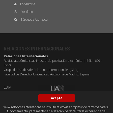
Por autor/a
Por título
Búsqueda Avanzada
RELACIONES INTERNACIONALES
Relaciones Internacionales
Revista académica cuatrimestral de publicación electrónica | ISSN 1699 -
3950
Grupo de Estudios de Relaciones Internacionales (GERI)
Facultad de Derecho, Universidad Autónoma de Madrid, España
UAM
Acepto
www.relacionesinternacionales.info utiliza cookies propias y de terceros para su
funcionamiento, para mantener la sesión y personalizar la experiencia del
BY-NC-SA
OPEN ACESS
GITHUB
DUBLIN CORE
PKP