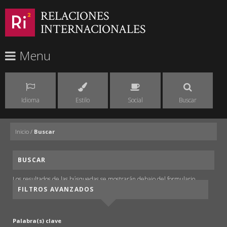
RELACIONES
INTERNACIONALES
Menu
Idioma
Estilo
Social
Buscar
Inicio
/
Buscar
BUSCAR
Los resultados de las búsquedas se mostrarán debajo del formulario.
FILTROS AVANZADOS
Palabra(s) clave