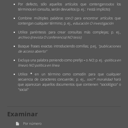
Por defecto, sólo aquellos artículos que contengan
todos
los
términos en consulta, serán devueltos (p. ej.:
Y
está implícito)
Combine múltiples palabras con
O
para encontrar artículos que
contengan cualquier término; p. ej.,
educación O investigación
Utilice paréntesis para crear consultas más complejas; p. ej.,
archivo ((revista O conferencia) NO tesis)
Busque frases exactas introduciendo comillas; p.ej,
"publicaciones
de acceso abierto"
Excluya una palabra poniendo como prefijo
-
o
NO
; p. ej.
-política en
línea
o
NO política en línea
Utilice
*
en un término como comodín para que cualquier
secuencia de caracteres concuerde; p. ej.,
soci* moralidad
hará
que aparezcan aquellos documentos que contienen "sociológico" o
"social"
Examinar
Por número