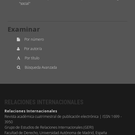
"social"
Examinar
Por número
Por autor/a
Por título
Búsqueda Avanzada
RELACIONES INTERNACIONALES
Relaciones Internacionales
Revista académica cuatrimestral de publicación electrónica | ISSN 1699 -
3950
Grupo de Estudios de Relaciones Internacionales (GERI)
Facultad de Derecho, Universidad Autónoma de Madrid, España