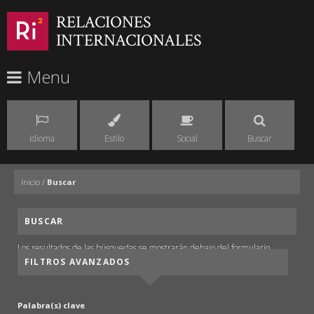
RELACIONES
INTERNACIONALES
Menu
Idioma
Estilo
Social
Buscar
Inicio
/
Buscar
BUSCAR
Los resultados de las búsquedas se mostrarán debajo del formulario.
FILTROS AVANZADOS
Palabra(s) clave