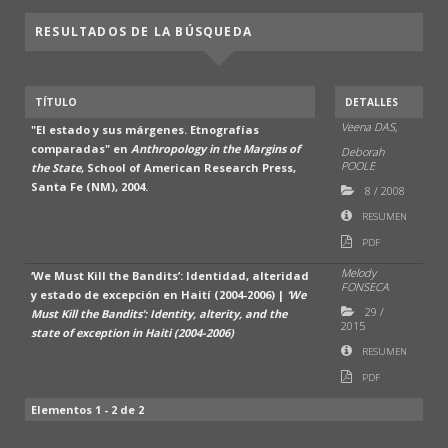
RESULTADOS DE LA BÚSQUEDA
TÍTULO
DETALLES
Veena DAS,
"El estado y sus márgenes. Etnografías
comparadas" en
Anthropology in the Margins of
Deborah
POOLE
the State
, School of American Research Press,
Santa Fe (NM), 2004.
8
/
2008
RESUMEN
PDF
Melody
‘We Must Kill the Bandits’: Identidad, alteridad
FONSECA
y estado de excepción en Haití (2004-2006) |
‘We
29
/
Must Kill the Bandits’: Identity, alterity, and the
2015
state of exception in Haiti (2004-2006)
RESUMEN
PDF
Elementos 1 - 2 de 2