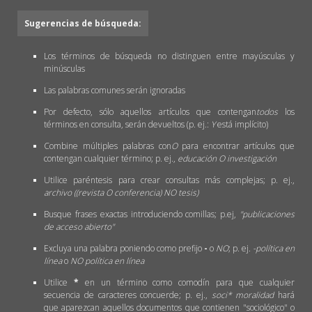
Sugerencias de búsqueda:
Los términos de búsqueda no distinguen entre mayúsculas y
minúsculas
Las palabras comunes serán ignoradas
Por defecto, sólo aquellos artículos que contengan
todos
los
términos en consulta, serán devueltos (p. ej.:
Y
está implícito)
Combine múltiples palabras con
O
para encontrar artículos que
contengan cualquier término; p. ej.,
educación O investigación
Utilice paréntesis para crear consultas más complejas; p. ej.,
archivo ((revista O conferencia) NO tesis)
Busque frases exactas introduciendo comillas; p.ej,
"publicaciones
de acceso abierto"
Excluya una palabra poniendo como prefijo
-
o
NO
; p. ej.
-política en
línea
o
NO política en línea
Utilice
*
en un término como comodín para que cualquier
secuencia de caracteres concuerde; p. ej.,
soci* moralidad
hará
que aparezcan aquellos documentos que contienen "sociológico" o