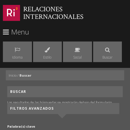
RELACIONES
INTERNACIONALES
Menu
Idioma
Estilo
Social
Buscar
Inicio
/
Buscar
BUSCAR
Los resultados de las búsquedas se mostrarán debajo del formulario.
FILTROS AVANZADOS
Palabra(s) clave