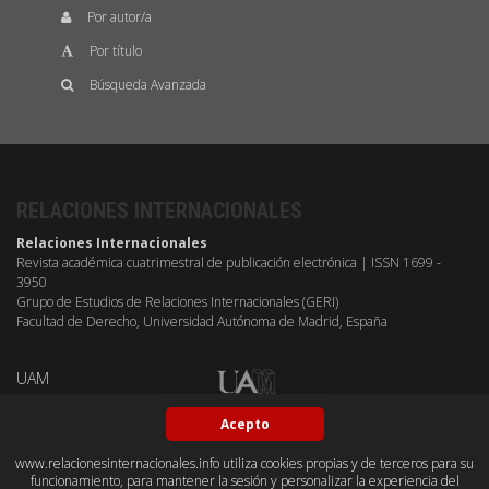
Por autor/a
Por título
Búsqueda Avanzada
RELACIONES INTERNACIONALES
Relaciones Internacionales
Revista académica cuatrimestral de publicación electrónica | ISSN 1699 -
3950
Grupo de Estudios de Relaciones Internacionales (GERI)
Facultad de Derecho, Universidad Autónoma de Madrid, España
UAM
Acepto
www.relacionesinternacionales.info utiliza cookies propias y de terceros para su
funcionamiento, para mantener la sesión y personalizar la experiencia del
BY-NC-SA
OPEN ACESS
GITHUB
DUBLIN CORE
PKP