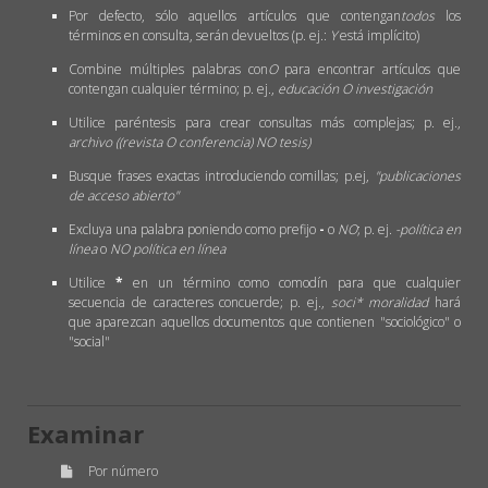
Por defecto, sólo aquellos artículos que contengan
todos
los
términos en consulta, serán devueltos (p. ej.:
Y
está implícito)
Combine múltiples palabras con
O
para encontrar artículos que
contengan cualquier término; p. ej.,
educación O investigación
Utilice paréntesis para crear consultas más complejas; p. ej.,
archivo ((revista O conferencia) NO tesis)
Busque frases exactas introduciendo comillas; p.ej,
"publicaciones
de acceso abierto"
Excluya una palabra poniendo como prefijo
-
o
NO
; p. ej.
-política en
línea
o
NO política en línea
Utilice
*
en un término como comodín para que cualquier
secuencia de caracteres concuerde; p. ej.,
soci* moralidad
hará
que aparezcan aquellos documentos que contienen "sociológico" o
"social"
Examinar
Por número