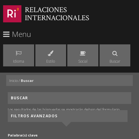
RELACIONES
INTERNACIONALES
Menu
Idioma
Estilo
Social
Buscar
Inicio
/
Buscar
BUSCAR
Los resultados de las búsquedas se mostrarán debajo del formulario.
FILTROS AVANZADOS
Palabra(s) clave