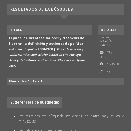
RESULTADOS DE LA BÚSQUEDA
TÍTULO
DETALLES
Carola
El papel de las ideas, valores y creencias del
GARCÍA-
líder en la definición y acciones de política
CALVO
exterior: España 2000-2008 |
The role of Ideas,
13
/
Values and Beliefs of the leader in the Foreign
2010
Policy definitions and actions: The case of Spain
RESUMEN
2000-
PDF
Elementos 1 - 1 de 1
Sugerencias de búsqueda:
Los términos de búsqueda no distinguen entre mayúsculas y
minúsculas
Las palabras comunes serán ignoradas