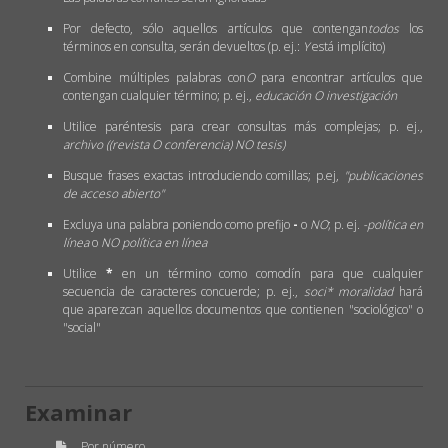
Por defecto, sólo aquellos artículos que contengan
todos
los
términos en consulta, serán devueltos (p. ej.:
Y
está implícito)
Combine múltiples palabras con
O
para encontrar artículos que
contengan cualquier término; p. ej.,
educación O investigación
Utilice paréntesis para crear consultas más complejas; p. ej.,
archivo ((revista O conferencia) NO tesis)
Busque frases exactas introduciendo comillas; p.ej,
"publicaciones
de acceso abierto"
Excluya una palabra poniendo como prefijo
-
o
NO
; p. ej.
-política en
línea
o
NO política en línea
Utilice
*
en un término como comodín para que cualquier
secuencia de caracteres concuerde; p. ej.,
soci* moralidad
hará
que aparezcan aquellos documentos que contienen "sociológico" o
"social"
Examinar
Por número