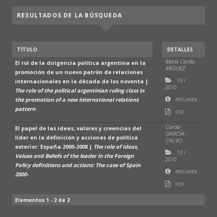
RESULTADOS DE LA BÚSQUEDA
TÍTULO
DETALLES
María Cecilia
El rol de la dirigencia política argentina en la
MÍGUEZ
promoción de un nuevo patrón de relaciones
15
/
internacionales en la década de los noventa |
2010
The role of the political argentinian ruling class in
the promotion of a new international relations
RESUMEN
pattern
PDF
Carola
El papel de las ideas, valores y creencias del
GARCÍA-
líder en la definición y acciones de política
CALVO
exterior: España 2000-2008 |
The role of Ideas,
13
/
Values and Beliefs of the leader in the Foreign
2010
Policy definitions and actions: The case of Spain
RESUMEN
2000-
PDF
Elementos 1 - 2 de 2