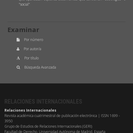
"social"
Examinar
Por número
Por autor/a
Por título
Búsqueda Avanzada
RELACIONES INTERNACIONALES
Relaciones Internacionales
Revista académica cuatrimestral de publicación electrónica | ISSN 1699 -
3950
Grupo de Estudios de Relaciones Internacionales (GERI)
Facultad de Derecho, Universidad Autónoma de Madrid, España