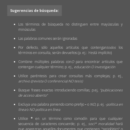
Sugerencias de búsqueda:
Los términos de búsqueda no distinguen entre mayúsculas y
minúsculas
Las palabras comunes serán ignoradas
Por defecto, sólo aquellos artículos que contengan
todos
los
términos en consulta, serán devueltos (p. ej.:
Y
está implícito)
Combine múltiples palabras con
O
para encontrar artículos que
contengan cualquier término; p. ej.,
educación O investigación
Utilice paréntesis para crear consultas más complejas; p. ej.,
archivo ((revista O conferencia) NO tesis)
Busque frases exactas introduciendo comillas; p.ej,
"publicaciones
de acceso abierto"
Excluya una palabra poniendo como prefijo
-
o
NO
; p. ej.
-política en
línea
o
NO política en línea
Utilice
*
en un término como comodín para que cualquier
secuencia de caracteres concuerde; p. ej.,
soci* moralidad
hará
que aparezcan aquellos documentos que contienen "sociológico" o