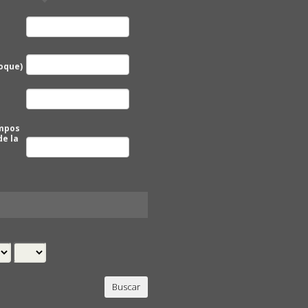
oque)
ampos
de la