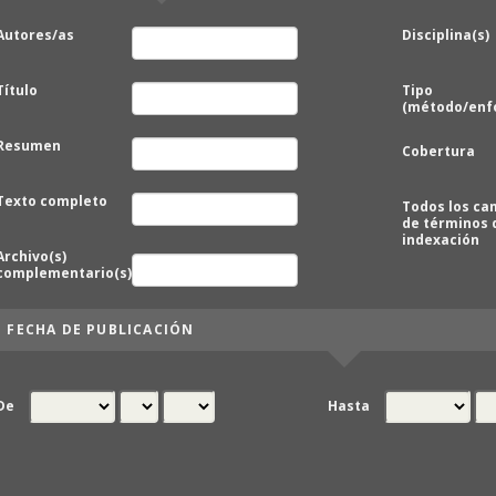
Autores/as
Disciplina(s)
Título
Tipo
(método/enf
Resumen
Cobertura
Texto completo
Todos los c
de términos 
indexación
Archivo(s)
complementario(s)
FECHA DE PUBLICACIÓN
De
Hasta