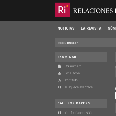
RELACIONES
NOTICIAS
LA REVISTA
NÚM
Inicio
/
Buscar
EXAMINAR
Por número
Por autor/a
Por título
Búsqueda Avanzada
CALL FOR PAPERS
Call for Papers N33