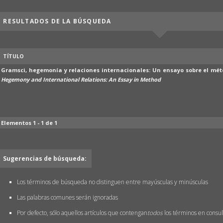
RESULTADOS DE LA BÚSQUEDA
TÍTULO
Gramsci, hegemonía y relaciones internacionales: Un ensayo sobre el mé
Hegemony and International Relations: An Essay in Method
Elementos 1 - 1 de 1
Sugerencias de búsqueda:
Los términos de búsqueda no distinguen entre mayúsculas y minúsculas
Las palabras comunes serán ignoradas
Por defecto, sólo aquellos artículos que contengan
todos
los términos en consult