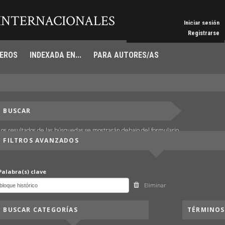
 INTERNACIONALES
Iniciar sesión
Registrarse
EROS
INDEXADA EN...
PARA AUTORES/AS
BUSCAR
Los resultados de las búsquedas se mostrarán debajo del formulario.
FILTROS AVANZADOS
Palabra(s) clave
Eliminar
BUSCAR CATEGORÍAS
TÉRMINOS