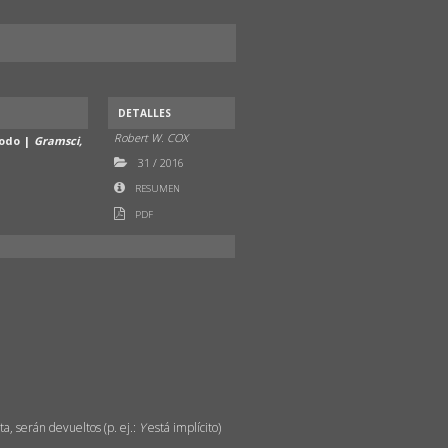
DETALLES
Robert W. COX
todo |
Gramsci,
31
/
2016
RESUMEN
PDF
a, serán devueltos (p. ej.:
Y
está implícito)