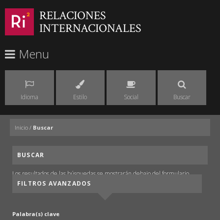
RELACIONES
INTERNACIONALES
Menu
Idioma
Estilo
Social
Buscar
Inicio
/
Buscar
BUSCAR
Los resultados de las búsquedas se mostrarán debajo del formulario.
FILTROS AVANZADOS
Palabra(s) clave