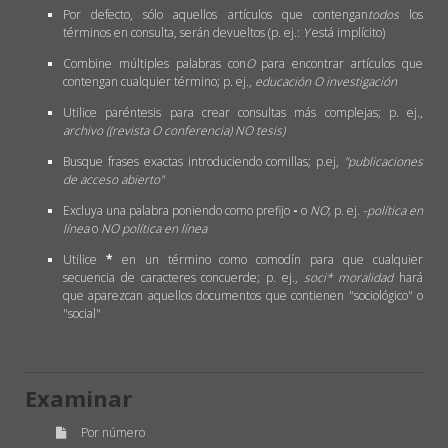
Por defecto, sólo aquellos artículos que contengan
todos
los
términos en consulta, serán devueltos (p. ej.:
Y
está implícito)
Combine múltiples palabras con
O
para encontrar artículos que
contengan cualquier término; p. ej.,
educación O investigación
Utilice paréntesis para crear consultas más complejas; p. ej.,
archivo ((revista O conferencia) NO tesis)
Busque frases exactas introduciendo comillas; p.ej,
"publicaciones
de acceso abierto"
Excluya una palabra poniendo como prefijo
-
o
NO
; p. ej.
-política en
línea
o
NO política en línea
Utilice
*
en un término como comodín para que cualquier
secuencia de caracteres concuerde; p. ej.,
soci* moralidad
hará
que aparezcan aquellos documentos que contienen "sociológico" o
"social"
Examinar
Por número