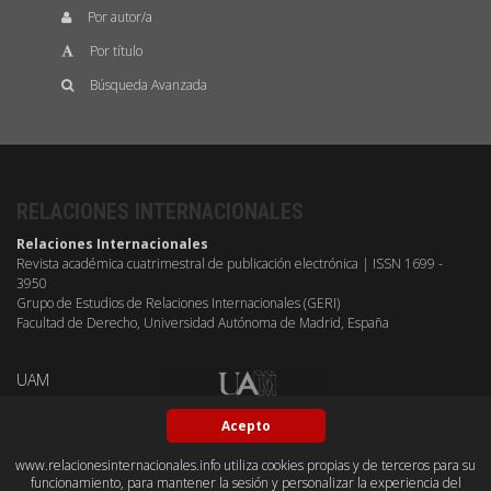
Por autor/a
Por título
Búsqueda Avanzada
RELACIONES INTERNACIONALES
Relaciones Internacionales
Revista académica cuatrimestral de publicación electrónica | ISSN 1699 -
3950
Grupo de Estudios de Relaciones Internacionales (GERI)
Facultad de Derecho, Universidad Autónoma de Madrid, España
UAM
Acepto
www.relacionesinternacionales.info utiliza cookies propias y de terceros para su
funcionamiento, para mantener la sesión y personalizar la experiencia del
BY-NC-SA
OPEN ACESS
GITHUB
DUBLIN CORE
PKP