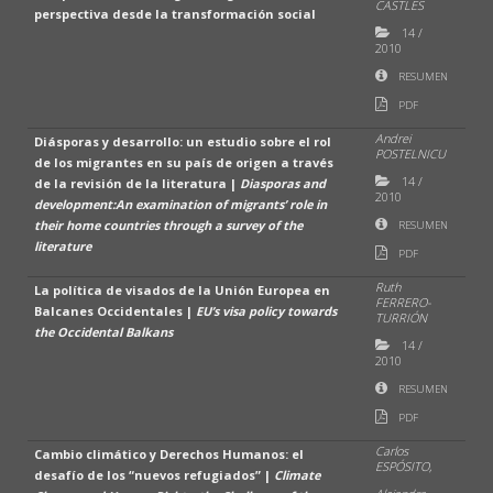
CASTLES
perspectiva desde la transformación social
14
/
2010
RESUMEN
PDF
Andrei
Diásporas y desarrollo: un estudio sobre el rol
POSTELNICU
de los migrantes en su país de origen a través
14
/
de la revisión de la literatura |
Diasporas and
2010
development:An examination of migrants’ role in
their home countries through a survey of the
RESUMEN
literature
PDF
Ruth
La política de visados de la Unión Europea en
FERRERO-
Balcanes Occidentales |
EU’s visa policy towards
TURRIÓN
the Occidental Balkans
14
/
2010
RESUMEN
PDF
Carlos
Cambio climático y Derechos Humanos: el
ESPÓSITO,
desafío de los “nuevos refugiados” |
Climate