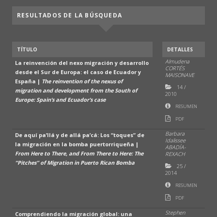
RESULTADOS DE LA BÚSQUEDA
TÍTULO
DETALLES
Almudena
La reinvención del nexo migración y desarrollo
CORTÉS
desde el Sur de Europa: el caso de Ecuador y
MAISONAVE
España |
The reinvention of the nexus of
14
/
migration and development from the South of
2010
Europe: Spain’s and Ecuador’s case
RESUMEN
PDF
Barbara
De aquí pa’llá y de allá pa’cá: Los “toques” de
Idalissee
la migración en la bomba puertorriqueña |
ABADÍA-
From Here to There, and From There to Here: The
REXACH
“Pitches” of Migration in Puerto Rican Bomba
25
/
2014
RESUMEN
PDF
Stephen
Comprendiendo la migración global: una