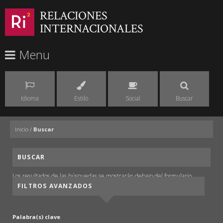
RELACIONES
INTERNACIONALES
Menu
Idioma
Estilo
Social
Buscar
Inicio
/
Buscar
BUSCAR
Los resultados de las búsquedas se mostrarán debajo del formulario.
FILTROS AVANZADOS
Palabra(s) clave