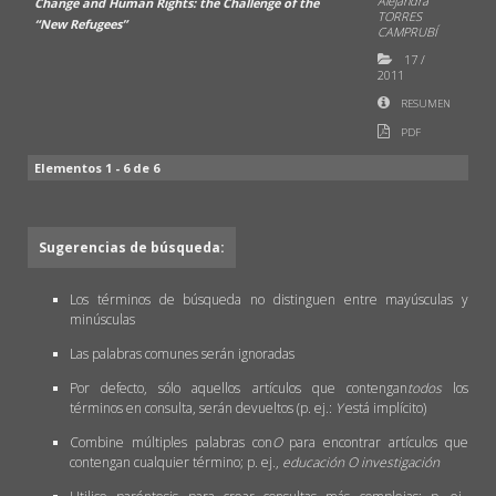
Alejandra
Change and Human Rights: the Challenge of the
TORRES
“New Refugees”
CAMPRUBÍ
17
/
2011
RESUMEN
PDF
Elementos 1 - 6 de 6
Sugerencias de búsqueda:
Los términos de búsqueda no distinguen entre mayúsculas y
minúsculas
Las palabras comunes serán ignoradas
Por defecto, sólo aquellos artículos que contengan
todos
los
términos en consulta, serán devueltos (p. ej.:
Y
está implícito)
Combine múltiples palabras con
O
para encontrar artículos que
contengan cualquier término; p. ej.,
educación O investigación