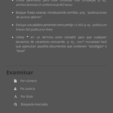
Utilice paréntesis para crear consultas más complejas; p. ej.,
archivo ((revista O conferencia) NO tesis)
Busque frases exactas introduciendo comillas; p.ej,
"publicaciones
de acceso abierto"
Excluya una palabra poniendo como prefijo
-
o
NO
; p. ej.
-política en
línea
o
NO política en línea
Utilice
*
en un término como comodín para que cualquier
secuencia de caracteres concuerde; p. ej.,
soci* moralidad
hará
que aparezcan aquellos documentos que contienen "sociológico" o
"social"
Examinar
Por número
Por autor/a
Por título
Búsqueda Avanzada