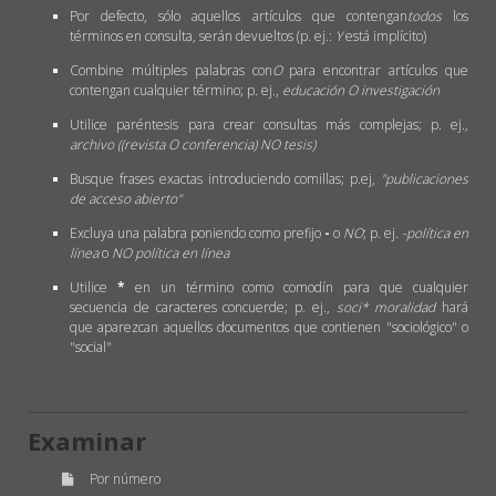
Por defecto, sólo aquellos artículos que contengan
todos
los
términos en consulta, serán devueltos (p. ej.:
Y
está implícito)
Combine múltiples palabras con
O
para encontrar artículos que
contengan cualquier término; p. ej.,
educación O investigación
Utilice paréntesis para crear consultas más complejas; p. ej.,
archivo ((revista O conferencia) NO tesis)
Busque frases exactas introduciendo comillas; p.ej,
"publicaciones
de acceso abierto"
Excluya una palabra poniendo como prefijo
-
o
NO
; p. ej.
-política en
línea
o
NO política en línea
Utilice
*
en un término como comodín para que cualquier
secuencia de caracteres concuerde; p. ej.,
soci* moralidad
hará
que aparezcan aquellos documentos que contienen "sociológico" o
"social"
Examinar
Por número