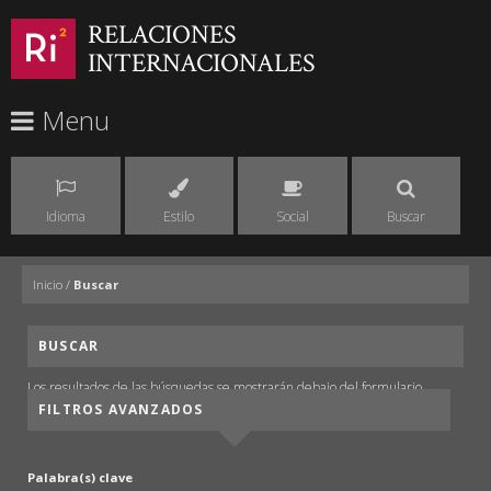
RELACIONES
INTERNACIONALES
Menu
Idioma
Estilo
Social
Buscar
Inicio
/
Buscar
BUSCAR
Los resultados de las búsquedas se mostrarán debajo del formulario.
FILTROS AVANZADOS
Palabra(s) clave