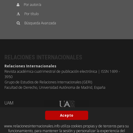
Por autor/a
Por título
Búsqueda Avanzada
RELACIONES INTERNACIONALES
Relaciones Internacionales
Revista académica cuatrimestral de publicación electrónica | ISSN 1699 -
3950
Grupo de Estudios de Relaciones Internacionales (GERI)
Facultad de Derecho, Universidad Autónoma de Madrid, España
UAM
Acepto
www.relacionesinternacionales.info utiliza cookies propias y de terceros para su
funcionamiento, para mantener la sesión y personalizar la experiencia del
BY-NC-SA
OPEN ACESS
GITHUB
DUBLIN CORE
PKP