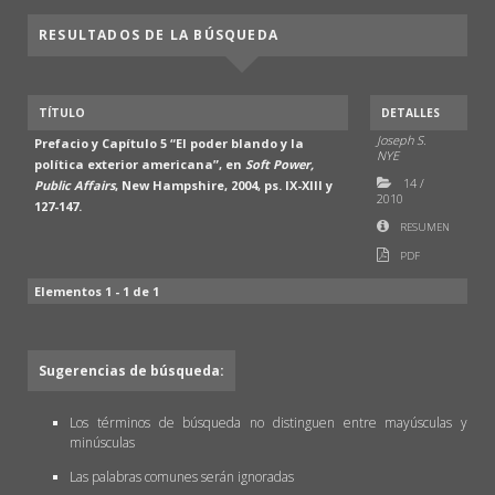
RESULTADOS DE LA BÚSQUEDA
TÍTULO
DETALLES
Joseph S.
Prefacio y Capítulo 5 “El poder blando y la
NYE
política exterior americana”, en
Soft Power,
14
/
Public Affairs
, New Hampshire, 2004, ps. IX-XIII y
2010
127-147.
RESUMEN
PDF
Elementos 1 - 1 de 1
Sugerencias de búsqueda:
Los términos de búsqueda no distinguen entre mayúsculas y
minúsculas
Las palabras comunes serán ignoradas