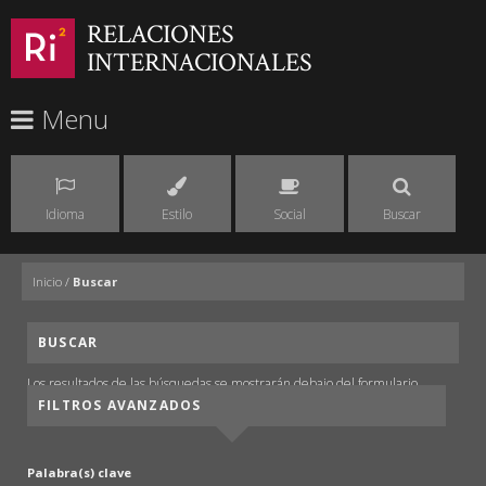
RELACIONES
INTERNACIONALES
Menu
Idioma
Estilo
Social
Buscar
Inicio
/
Buscar
BUSCAR
Los resultados de las búsquedas se mostrarán debajo del formulario.
FILTROS AVANZADOS
Palabra(s) clave