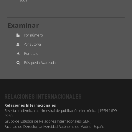
"social"
Examinar
Por número
Por autor/a
Por título
Búsqueda Avanzada
RELACIONES INTERNACIONALES
Relaciones Internacionales
Revista académica cuatrimestral de publicación electrónica | ISSN 1699 -
3950
Grupo de Estudios de Relaciones Internacionales (GERI)
Facultad de Derecho, Universidad Autónoma de Madrid, España