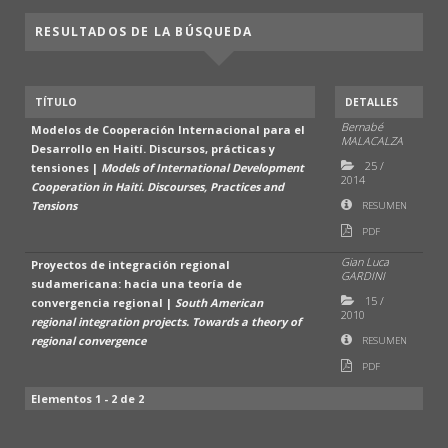
RESULTADOS DE LA BÚSQUEDA
TÍTULO
DETALLES
Bernabé
Modelos de Cooperación Internacional para el
MALACALZA
Desarrollo en Haití. Discursos, prácticas y
25
/
tensiones |
Models of International Development
2014
Cooperation in Haiti. Discourses, Practices and
Tensions
RESUMEN
PDF
Gian Luca
Proyectos de integración regional
GARDINI
sudamericana: hacia una teoría de
15
/
convergencia regional |
South American
2010
regional integration projects. Towards a theory of
regional convergence
RESUMEN
PDF
Elementos 1 - 2 de 2