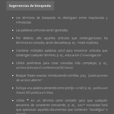
Sugerencias de búsqueda:
Los términos de búsqueda no distinguen entre mayúsculas y
minúsculas
Las palabras comunes serán ignoradas
Por defecto, sólo aquellos artículos que contengan
todos
los
términos en consulta, serán devueltos (p. ej.:
Y
está implícito)
Combine múltiples palabras con
O
para encontrar artículos que
contengan cualquier término; p. ej.,
educación O investigación
Utilice paréntesis para crear consultas más complejas; p. ej.,
archivo ((revista O conferencia) NO tesis)
Busque frases exactas introduciendo comillas; p.ej,
"publicaciones
de acceso abierto"
Excluya una palabra poniendo como prefijo
-
o
NO
; p. ej.
-política en
línea
o
NO política en línea
Utilice
*
en un término como comodín para que cualquier
secuencia de caracteres concuerde; p. ej.,
soci* moralidad
hará
que aparezcan aquellos documentos que contienen "sociológico" o