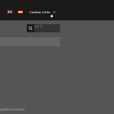
Cambiar estilo:
A F T
epública en Francia