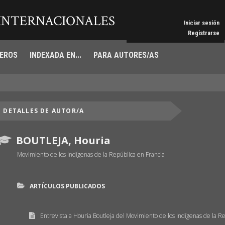
 INTERNACIONALES
Iniciar sesión
Registrarse
EROS
INDEXADA EN...
PARA AUTORES/AS
DETALLES DE AUTOR/A
BOUTLEJA, Houria
Movimiento de los Indígenas de la República en Francia
ARTÍCULOS PUBLICADOS
Entrevista a Houria Boutleja del Movimiento de los Indígenas de la R