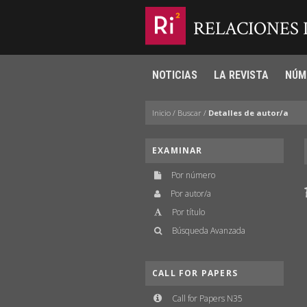
RELACIONES
NOTICIAS
LA REVISTA
NÚM
Inicio
/
Buscar
/
Detalles de autor/a
EXAMINAR
Por número
Por autor/a
Por título
Búsqueda Avanzada
CALL FOR PAPERS
Call for Papers N35