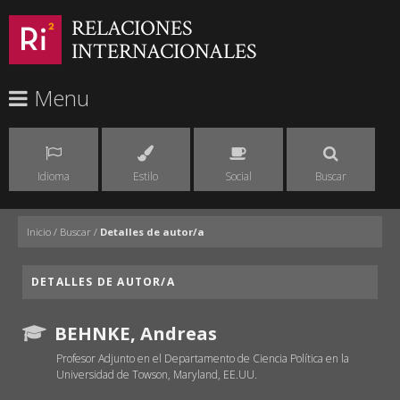
RELACIONES
INTERNACIONALES
Menu
Idioma
Estilo
Social
Buscar
Inicio
/
Buscar
/
Detalles de autor/a
DETALLES DE AUTOR/A
BEHNKE, Andreas
Profesor Adjunto en el Departamento de Ciencia Política en la
Universidad de Towson, Maryland, EE.UU.