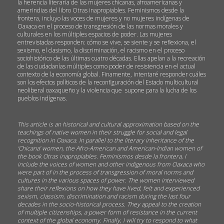
la herencia literaria de las mujeres chicanas, afroamericanas y
amerindias del libro Otras inapropiables. Feminismos desde la
frontera, incluyo las voces de mujeres y no mujeres indígenas de
Oaxaca en el proceso de transgresión de las normas morales y
culturales en los múltiples espacios de poder. Las mujeres
entrevistadas responden: cómo se vive, se siente y se reflexiona, el
sexismo, el clasismo, la discriminación, el racismo en el proceso
sociohistórico de las últimas cuatro décadas. Ellas apelan a la recreación
de las ciudadanías múltiples como poder de resistencia en el actual
contexto de la economía global. Finamente, intentaré responder cuáles
son los efectos políticos de la reconfiguración del Estado multicultural
neoliberal oaxaqueño y la violencia que supone para la lucha de los
pueblos indígenas.
This article is an historical and cultural approximation based on the
teachings of native women in their struggle for social and legal
recognition in Oaxaca. In parallel to the literary inheritance of the
‘Chicana’ women, the Afro-American and American-Indian women of
the book Otras inapropiables. Feminismos desde la frontera, I
include the voices of women and other indigenous from Oaxaca who
were part of in the process of transgression of moral norms and
cultures in the various spaces of power. The women interviewed
share their reflexions on how they have lived, felt and experienced
sexism, classism, discrimination and racism during the last four
decades in the socio-historical process. They appeal to the creation
of multiple citizenships, a power form of resistance in the current
context of the global economy. Finally, I will try to respond to what