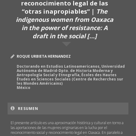
reconocimiento legal de las
“otras inapropiables” |
The
indigenous women from Oaxaca
in the power of resistance: A
draft in the social [...]
ROQUE URBIETA HERNANDEZ
Doctorando en Estudios Latinoamericanos, Universidad
Autónoma de Madrid-Dpto. de Historia Moderna y
Antropología Social y Etnografía, Écoles des Hautes
Études en Sciences Sociales (Centre de Recherches sur
les Mondes Américains)
México
RESUMEN
El presente artículo es una aproximación histórica y cultural en torno a
las aportaciones de las mujeres originarias en la lucha por el
reconocimiento social y reconocimiento legal en Oaxaca. En paralelo a