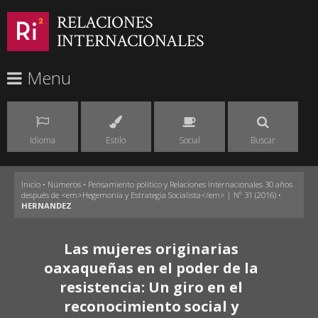
RELACIONES
INTERNACIONALES
Menu
Idioma
Estilo
Social
Buscar
Inicio
•
Números
•
Pensamiento político y Relaciones Internacionales 30 años
después de <em>Hegemonía y Estrategia Socialista</em> | Nº 31 (2016)
•
HERNANDEZ
Las mujeres originarias
oaxaqueñas en el poder de la
resistencia: Un giro en el
reconocimiento social y