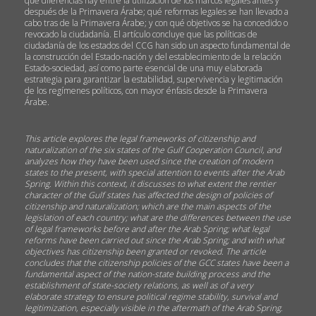
qué diferencias hay entre la utilización de los marcos legales antes y
después de la Primavera Árabe; qué reformas legales se han llevado a
cabo tras de la Primavera Árabe; y con qué objetivos se ha concedido o
revocado la ciudadanía. El artículo concluye que las políticas de
ciudadanía de los estados del CCG han sido un aspecto fundamental de
la construcción del Estado-nación y del establecimiento de la relación
Estado-sociedad, así como parte esencial de una muy elaborada
estrategia para garantizar la estabilidad, supervivencia y legitimación
de los regímenes políticos, con mayor énfasis desde la Primavera
Árabe.
This article explores the legal frameworks of citizenship and
naturalization of the six states of the Gulf Cooperation Council, and
analyzes how they have been used since the creation of modern
states to the present, with special attention to events after the Arab
Spring. Within this context, it discusses to what extent the rentier
character of the Gulf states has affected the design of policies of
citizenship and naturalization; which are the main aspects of the
legislation of each country; what are the differences between the use
of legal frameworks before and after the Arab Spring; what legal
reforms have been carried out since the Arab Spring; and with what
objectives has citizenship been granted or revoked. The article
concludes that the citizenship policies of the GCC states have been a
fundamental aspect of the nation-state building process and the
establishment of state-society relations, as well as of a very
elaborate strategy to ensure political regime stability, survival and
legitimization, especially visible in the aftermath of the Arab Spring.