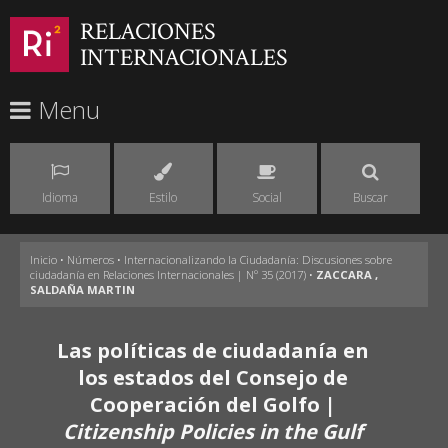
RELACIONES
INTERNACIONALES
Menu
Idioma
Estilo
Social
Buscar
Inicio
•
Números
•
Internacionalizando la Ciudadanía: Discusiones sobre
ciudadanía en Relaciones Internacionales | Nº 35 (2017)
•
ZACCARA ,
SALDAÑA MARTIN
Las políticas de ciudadanía en
los estados del Consejo de
Cooperación del Golfo |
Citizenship Policies in the Gulf