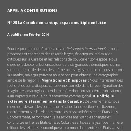
APPEL A CONTRIBUTIONS
Nº 25 La Caraïbe en tant qu'espace multiple en lutte
À publier en Février 2014
Pour ce prochain numéro de la revue
Relaciones Internacionales
, nous
proposons et cherchons des regards larges, éclectiques, radicaux et
critiques sur la Caraïbe et les relations de pouvoir en son espace. Nous
cherchons des contributions autour de trois grandes thématiques, qui ne
sont qu'une partie de tous les thèmes qui surgissent lorsque nous pensons
la Caraïbe, mais qui peuvent nous servir pour obtenir une cartographie
ample de la région.
I.
Migrations et Diasporas :
Nous intéressent des
recherches sur la diaspora caribéenne, son rôle dans la reconfiguration des
imaginaires locaux/globaux et la manière dont son caractère transnational
a un impact sur ce que nous entendons comme global.
II.
Politique
extérieure étasunienne dans la Caraïbe :
Deuxièmement, nous
cherchons des articles portant sur l'état de la « question » caribéenne,
concrètement sur la relations entre les pays caribéens et les États-Unis.
Concrètement, seront retenus les articles analysant les changes et
continuités entre les États-Unis et Cuba ; les articles analysant de manière
critique les relations économiques et commerciales entre les États-Unis et