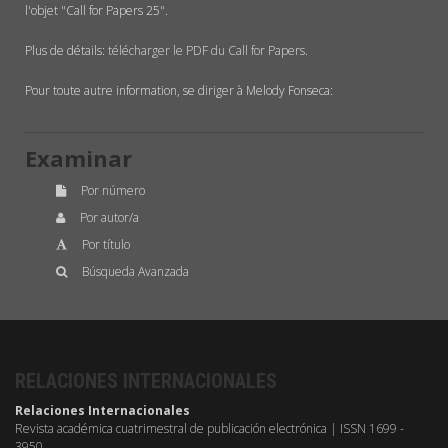
l'objet "Call for Papers 25".
Plus de détails:
télécharger le PDF du Call for Papers
.
Pour toute autre information, se diriger à Melody Fonseca:
Examinar
Por número
Por autor/a
Por título
Búsqueda Avanzada
RELACIONES INTERNACIONALES
Relaciones Internacionales
Revista académica cuatrimestral de publicación electrónica | ISSN 1699 -
3950