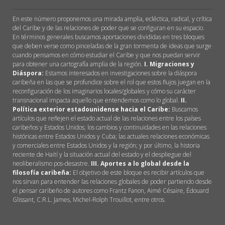
En este número proponemos una mirada amplia, ecléctica, radical, y crítica
del Caribe y de las relaciones de poder que se configuran en su espacio.
En términos generales buscamos aportaciones divididas en tres bloques
que deben verse como pinceladas de la gran tormenta de ideas que surge
cuando pensamos en cómo estudiar el Caribe y que nos puedan servir
para obtener una cartografía amplia de la región.
I.
Migraciones y
Diáspora:
Estamos interesados en investigaciones sobre la diáspora
caribeña en las que se profundice sobre el rol que estos flujos juegan en la
reconfiguración de los imaginarios locales/globales y cómo su carácter
transnacional impacta aquello que entendemos como lo global.
II.
Política exterior estadounidense hacia el Caribe:
Buscamos
artículos que reflejen el estado actual de las relaciones entre los países
caribeños y Estados Unidos; los cambios y continuidades en las relaciones
históricas entre Estados Unidos y Cuba; las actuales relaciones económicas
y comerciales entre Estados Unidos y la región; y por último, la historia
reciente de Haití y la situación actual del estado y el despliegue del
neoliberalismo pos-desastre.
III.
Aportes a lo global desde la
filosofía caribeña:
El objetivo de este bloque es recibir artículos que
nos sirvan para entender las relaciones globales de poder partiendo desde
el pensar caribeño de autores como Frantz Fanon, Aimé Césaire, Édouard
Glissant, C.R.L. James, Michel-Rolph Trouillot, entre otros.