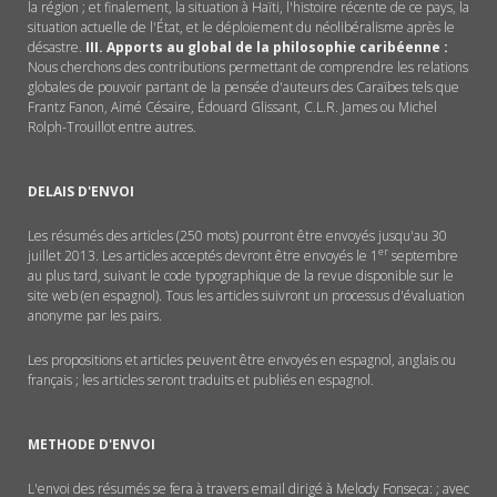
la région ; et finalement, la situation à Haïti, l'histoire récente de ce pays, la
situation actuelle de l'État, et le déploiement du néolibéralisme après le
désastre.
III. Apports au global de la philosophie caribéenne :
Nous cherchons des contributions permettant de comprendre les relations
globales de pouvoir partant de la pensée d'auteurs des Caraïbes tels que
Frantz Fanon, Aimé Césaire, Édouard Glissant, C.L.R. James ou Michel
Rolph-Trouillot entre autres.
DELAIS D'ENVOI
Les résumés des articles (250 mots) pourront être envoyés jusqu'au 30
er
juillet 2013. Les articles acceptés devront être envoyés le 1
septembre
au plus tard, suivant le code typographique de la revue disponible sur le
site web (en espagnol). Tous les articles suivront un processus d'évaluation
anonyme par les pairs.
Les propositions et articles peuvent être envoyés en espagnol, anglais ou
français ; les articles seront traduits et publiés en espagnol.
METHODE D'ENVOI
L'envoi des résumés se fera à travers email dirigé à Melody Fonseca: ; avec