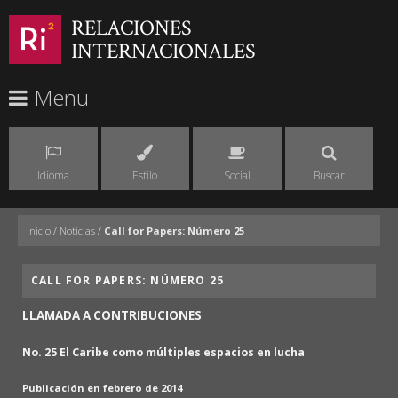
RELACIONES
INTERNACIONALES
Menu
Idioma
Estilo
Social
Buscar
Inicio
/
Noticias
/
Call for Papers: Número 25
CALL FOR PAPERS: NÚMERO 25
LLAMADA A CONTRIBUCIONES
No. 25 El Caribe como múltiples espacios en lucha
Publicación en febrero de 2014